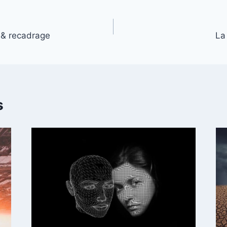
& recadrage
La 
s