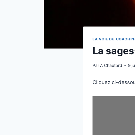
LA VOIE DU COACHIN
La sages
Par
A Chautard
9 j
Cliquez ci-dessou