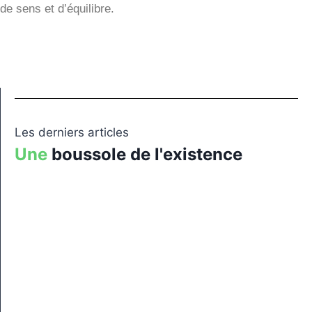
de sens et d’équilibre.
Les derniers articles
Une
boussole de l'existence
Une approche globale de l’existence
9 juillet 2024
/
Sans commentaires
Cliquez ci-dessous pour le lire le document « Une approche
globale de l’existence ».
Lire plus