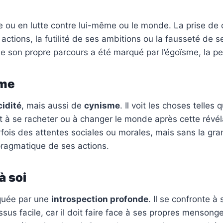
te ou en lutte contre lui-même ou le monde. La prise de
 actions, la futilité de ses ambitions ou la fausseté de s
ue son propre parcours a été marqué par l’égoïsme, la pe
sme
cidité
, mais aussi de
cynisme
. Il voit les choses telles
à se racheter ou à changer le monde après cette révélati
parfois des attentes sociales ou morales, mais sans la gr
pragmatique de ses actions.
à soi
rquée par une
introspection profonde
. Il se confronte à
us facile, car il doit faire face à ses propres mensonge