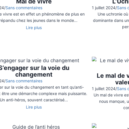
Mal de vivre
L’Uch
024
/
Sans commentaires
1 juillet 2024
/
Sans 
e vivre est en effet un phénomène de plus en
Une uchronie où 
 répandu chez les jeunes dans le monde...
dominante dans un 
per
Lire plus
S’engager sur la voie du
changement
Le mal de 
024
/
Sans commentaires
vale
r sur la voie du changement en tant qu’anti-
1 juillet 2024
/
Sans 
t être une démarche complexe mais puissante.
Un mal de vivre e
Un anti-héros, souvent caractérisé...
nous manque, u
Lire plus
co