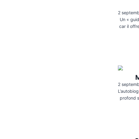
2 septem
Un « guid
car il off
M
2 septem
L’autobiog
profond s