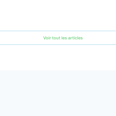
 lire le PDF sur l’Introduction à l’Analyse Transactionnelle.
Voir tout les articles
Liens utiles
Mentions légales
Politique de confidentialité