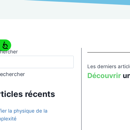
hercher
Les derniers artic
echercher
Découvrir
un
ticles récents
fier la physique de la
plexité