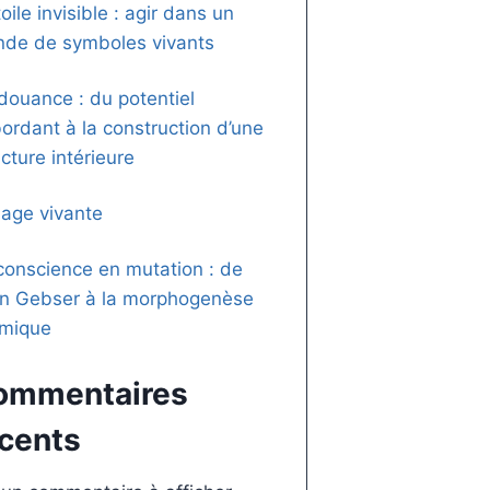
oile invisible : agir dans un
de de symboles vivants
douance : du potentiel
ordant à la construction d’une
ucture intérieure
mage vivante
conscience en mutation : de
n Gebser à la morphogenèse
mique
ommentaires
cents
Introduction à
9 juillet 2024
/
Sans c