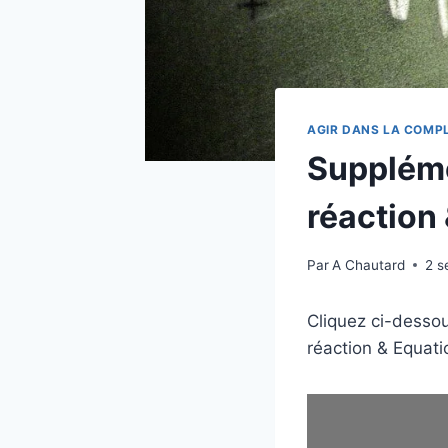
AGIR DANS LA COMPL
Suppléme
réaction
Par
A Chautard
2 s
Cliquez ci-dessou
réaction & Equati